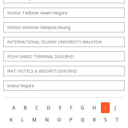
Institut Tadbiran Awam Negara
Institut Veterinar Malaysia Kluang
INTERNATIONAL ISLAMIC UNIVERSITY MALAYSIA
IPOH CARGO TERMINAL SDN BHD
IRAT HOTELS & RESORTS SDN BHD
Istana Negara
A
B
C
D
E
F
G
H
I
J
K
L
M
N
O
P
Q
R
S
T