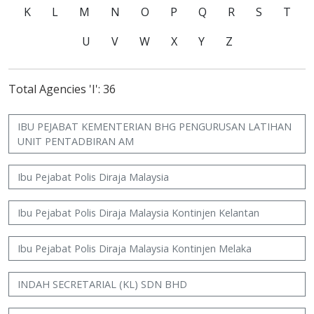
K
L
M
N
O
P
Q
R
S
T
U
V
W
X
Y
Z
Total Agencies 'I': 36
IBU PEJABAT KEMENTERIAN BHG PENGURUSAN LATIHAN
UNIT PENTADBIRAN AM
Ibu Pejabat Polis Diraja Malaysia
Ibu Pejabat Polis Diraja Malaysia Kontinjen Kelantan
Ibu Pejabat Polis Diraja Malaysia Kontinjen Melaka
INDAH SECRETARIAL (KL) SDN BHD